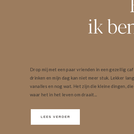
ik be
Drop mij met een paar vrienden in een gezellig caf
drinken en mijn dag kan niet meer stuk. Lekker lan
vanalles en nog wat. Het zijn die kleine dingen, die
waar het in het leven om draait...
LEES VERDER