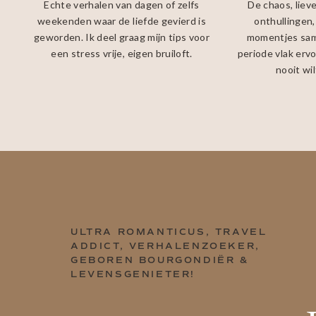
Echte verhalen van dagen of zelfs
De chaos, lieve
weekenden waar de liefde gevierd is
onthullingen,
geworden. Ik deel graag mijn tips voor
momentjes same
een stress vrije, eigen bruiloft.
periode vlak erv
nooit wi
ULTRA ROMANTICUS, TRAVEL
ADDICT, VERHALENZOEKER,
GEBOREN BOURGONDIËR &
LEVENSGENIETER!