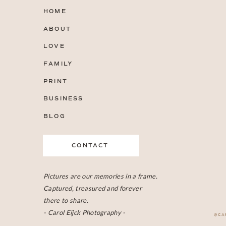
HOME
ABOUT
LOVE
FAMILY
PRINT
BUSINESS
BLOG
CONTACT
Pictures are our memories in a frame.
Captured, treasured and forever
there to share.
- Carol Eijck Photography -
@CA